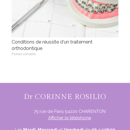
Conditions de réussite d'un traitement
orthodontique
Fiches conseils
Dr CORINNE ROSILIO
75 rue de Paris
94220
CHARENTON
Afficher le téléphone
Les
Mardi
,
Mercredi
et
Vendredi
de
9h
à
19h30