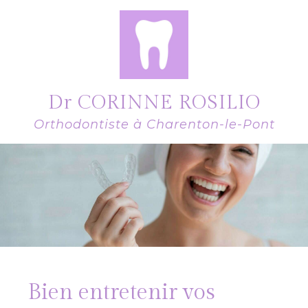
Dr CORINNE ROSILIO
Orthodontiste à Charenton-le-Pont
Bien entretenir vos