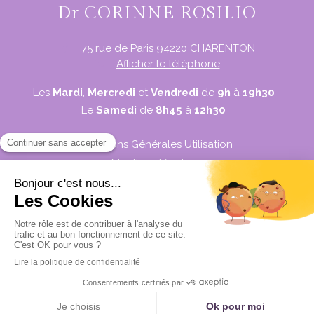
Dr CORINNE ROSILIO
75 rue de Paris
94220
CHARENTON
Afficher le téléphone
Les
Mardi
,
Mercredi
et
Vendredi
de
9h
à
19h30
Le
Samedi
de
8h45
à
12h30
Conditions Générales Utilisation
Mentions légales
Politique de confidentialité et charte cookie
Charte déontologique
Ordre national
Annuaires chirurgiens dentistes
Création par
MENU