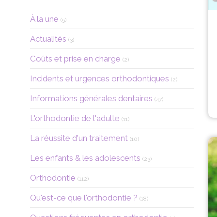
Articles Count
À la une
(5)
Articles Count
Actualités
(3)
Articles Count
Coûts et prise en charge
(2)
Articles Count
Incidents et urgences orthodontiques
(2)
Articles Count
Informations générales dentaires
(47)
Articles Count
L'orthodontie de l'adulte
(11)
Articles Count
La réussite d'un traitement
(10)
Articles Count
Les enfants & les adolescents
(23)
Articles Count
Orthodontie
(112)
Articles Count
Qu'est-ce que l'orthodontie ?
(18)
Articles Count