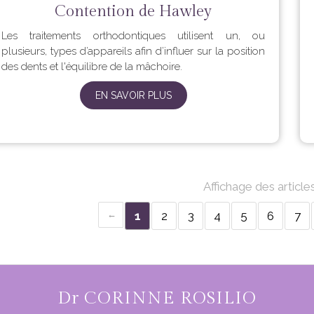
Contention de Hawley
Les traitements orthodontiques utilisent un, ou
plusieurs, types d’appareils afin d’influer sur la position
des dents et l'équilibre de la mâchoire.
EN SAVOIR PLUS
Affichage des article
1
2
3
4
5
6
7
Dr CORINNE ROSILIO